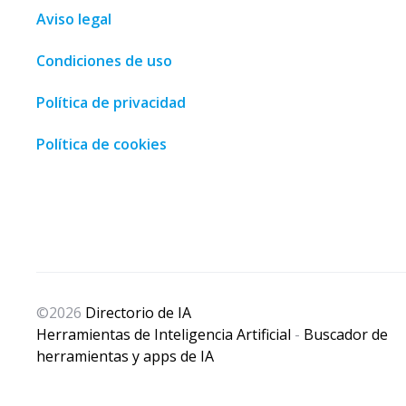
Aviso legal
Condiciones de uso
Política de privacidad
Política de cookies
nd shopping guide • Malaga, Spain • MalagaSpain.es
,
100 Co
©2026
Directorio de IA
Herramientas de Inteligencia Artificial
-
Buscador de
herramientas y apps de IA